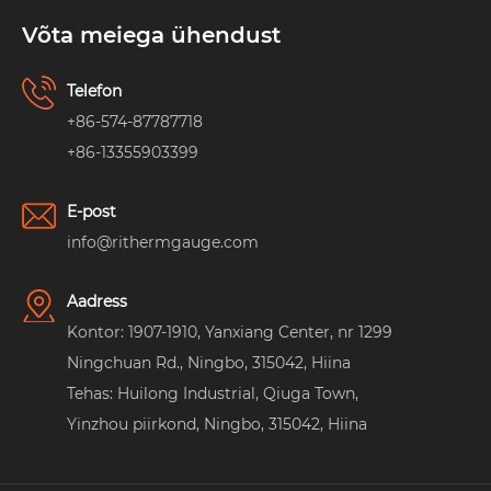
Võta meiega ühendust
Telefon
+86-574-87787718
+86-13355903399
E-post
info@rithermgauge.com
Aadress
Kontor: 1907-1910, Yanxiang Center, nr 1299
Ningchuan Rd., Ningbo, 315042, Hiina
Tehas: Huilong Industrial, Qiuga Town,
Yinzhou piirkond, Ningbo, 315042, Hiina