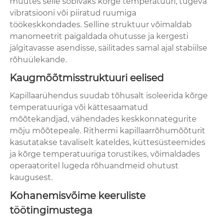
muutes selle sobivaks kõrge temperatuuri, tugeva
vibratsiooni või piiratud ruumiga
töökeskkondades. Selline struktuur võimaldab
manomeetrit paigaldada ohutusse ja kergesti
jälgitavasse asendisse, säilitades samal ajal stabiilse
rõhuülekande.
Kaugmõõtmisstruktuuri eelised
Kapillaarühendus suudab tõhusalt isoleerida kõrge
temperatuuriga või kättesaamatud
mõõtekandjad, vähendades keskkonnategurite
mõju mõõtepeale. Rithermi kapillaarrõhumõõturit
kasutatakse tavaliselt kateldes, küttesüsteemides
ja kõrge temperatuuriga torustikes, võimaldades
operaatoritel lugeda rõhuandmeid ohutust
kaugusest.
Kohanemisvõime keeruliste
töötingimustega