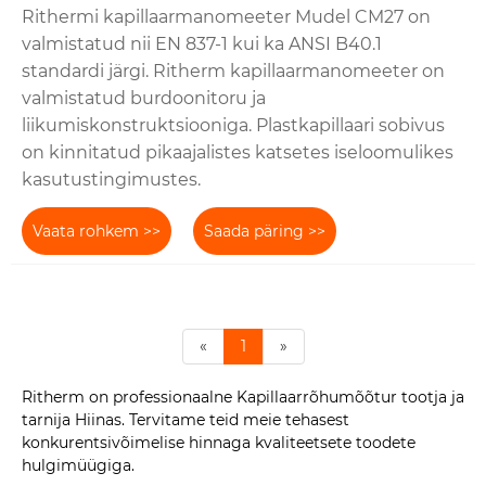
Rithermi kapillaarmanomeeter Mudel CM27 on
valmistatud nii EN 837-1 kui ka ANSI B40.1
standardi järgi. Ritherm kapillaarmanomeeter on
valmistatud burdoonitoru ja
liikumiskonstruktsiooniga. Plastkapillaari sobivus
on kinnitatud pikaajalistes katsetes iseloomulikes
kasutustingimustes.
Vaata rohkem >>
Saada päring >>
«
1
»
Ritherm on professionaalne Kapillaarrõhumõõtur tootja ja
tarnija Hiinas. Tervitame teid meie tehasest
konkurentsivõimelise hinnaga kvaliteetsete toodete
hulgimüügiga.