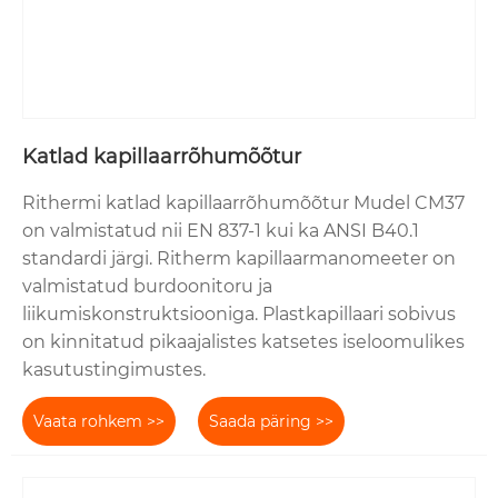
Katlad kapillaarrõhumõõtur
Rithermi katlad kapillaarrõhumõõtur Mudel CM37
on valmistatud nii EN 837-1 kui ka ANSI B40.1
standardi järgi. Ritherm kapillaarmanomeeter on
valmistatud burdoonitoru ja
liikumiskonstruktsiooniga. Plastkapillaari sobivus
on kinnitatud pikaajalistes katsetes iseloomulikes
kasutustingimustes.
Vaata rohkem >>
Saada päring >>