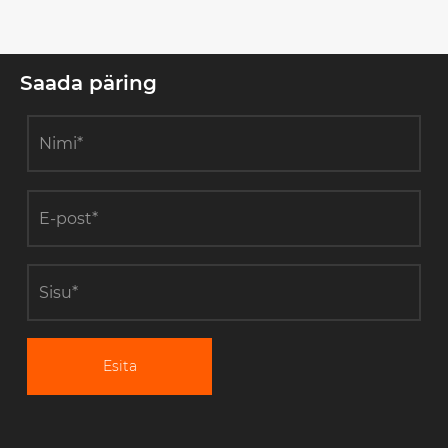
hädavajalik?
Saada päring
Esita