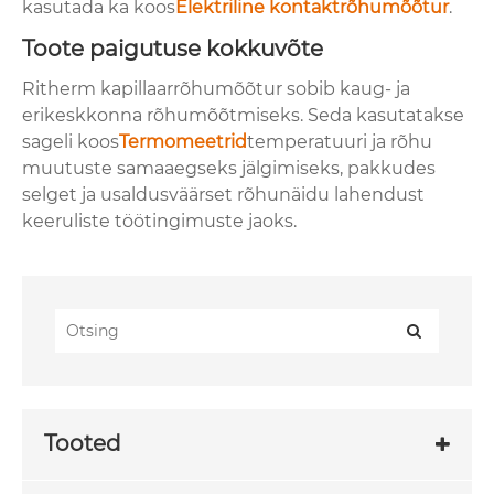
kasutada ka koos
Elektriline kontaktrõhumõõtur
.
Toote paigutuse kokkuvõte
Ritherm kapillaarrõhumõõtur sobib kaug- ja
erikeskkonna rõhumõõtmiseks. Seda kasutatakse
sageli koos
Termomeetrid
temperatuuri ja rõhu
muutuste samaaegseks jälgimiseks, pakkudes
selget ja usaldusväärset rõhunäidu lahendust
keeruliste töötingimuste jaoks.
Tooted