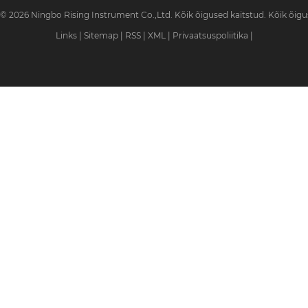
© 2026 Ningbo Rising Instrument Co.,Ltd. Kõik õigused kaitstud. Kõik õigu
Links
|
Sitemap
|
RSS
|
XML
|
Privaatsuspoliitika
|