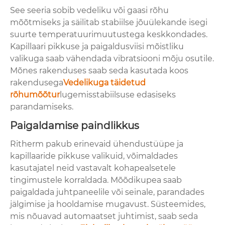
See seeria sobib vedeliku või gaasi rõhu
mõõtmiseks ja säilitab stabiilse jõuülekande isegi
suurte temperatuurimuutustega keskkondades.
Kapillaari pikkuse ja paigaldusviisi mõistliku
valikuga saab vähendada vibratsiooni mõju osutile.
Mõnes rakenduses saab seda kasutada koos
rakendusega
Vedelikuga täidetud
rõhumõõtur
lugemisstabiilsuse edasiseks
parandamiseks.
Paigaldamise paindlikkus
Ritherm pakub erinevaid ühendustüüpe ja
kapillaaride pikkuse valikuid, võimaldades
kasutajatel neid vastavalt kohapealsetele
tingimustele korraldada. Mõõdikupea saab
paigaldada juhtpaneelile või seinale, parandades
jälgimise ja hooldamise mugavust. Süsteemides,
mis nõuavad automaatset juhtimist, saab seda