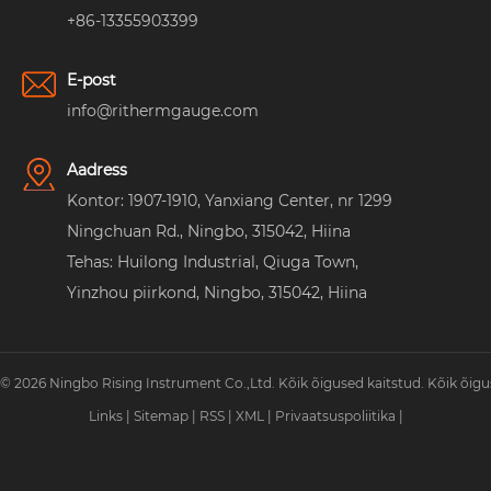
+86-13355903399
E-post
info@rithermgauge.com
Aadress
Kontor: 1907-1910, Yanxiang Center, nr 1299
Ningchuan Rd., Ningbo, 315042, Hiina
Tehas: Huilong Industrial, Qiuga Town,
Yinzhou piirkond, Ningbo, 315042, Hiina
© 2026 Ningbo Rising Instrument Co.,Ltd. Kõik õigused kaitstud. Kõik õigu
Links
|
Sitemap
|
RSS
|
XML
|
Privaatsuspoliitika
|