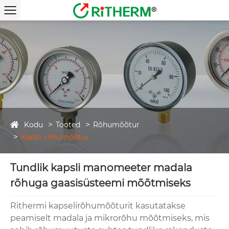
Kodu
Tooted
Rõhumõõtur
Kapsli rõhumõõtur
Tundlik kapsli manomeeter madala
rõhuga gaasisüsteemi mõõtmiseks
Rithermi kapselirõhumõõturit kasutatakse
peamiselt madala ja mikrorõhu mõõtmiseks, mis