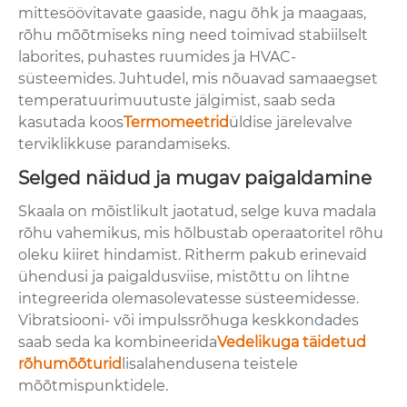
mittesöövitavate gaaside, nagu õhk ja maagaas,
rõhu mõõtmiseks ning need toimivad stabiilselt
laborites, puhastes ruumides ja HVAC-
süsteemides. Juhtudel, mis nõuavad samaaegset
temperatuurimuutuste jälgimist, saab seda
kasutada koos
Termomeetrid
üldise järelevalve
terviklikkuse parandamiseks.
Selged näidud ja mugav paigaldamine
Skaala on mõistlikult jaotatud, selge kuva madala
rõhu vahemikus, mis hõlbustab operaatoritel rõhu
oleku kiiret hindamist. Ritherm pakub erinevaid
ühendusi ja paigaldusviise, mistõttu on lihtne
integreerida olemasolevatesse süsteemidesse.
Vibratsiooni- või impulssrõhuga keskkondades
saab seda ka kombineerida
Vedelikuga täidetud
rõhumõõturid
lisalahendusena teistele
mõõtmispunktidele.