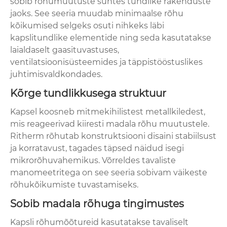
sobib rõhumuutuste suhtes tundlike rakenduste
jaoks. See seeria muudab minimaalse rõhu
kõikumised selgeks osuti nihkeks läbi
kapslitundlike elementide ning seda kasutatakse
laialdaselt gaasituvastuses,
ventilatsioonisüsteemides ja täppistööstuslikes
juhtimisvaldkondades.
Kõrge tundlikkusega struktuur
Kapsel koosneb mitmekihilistest metallkiledest,
mis reageerivad kiiresti madala rõhu muutustele.
Ritherm rõhutab konstruktsiooni disaini stabiilsust
ja korratavust, tagades täpsed näidud isegi
mikrorõhuvahemikus. Võrreldes tavaliste
manomeetritega on see seeria sobivam väikeste
rõhukõikumiste tuvastamiseks.
Sobib madala rõhuga tingimustes
Kapsli rõhumõõtureid kasutatakse tavaliselt