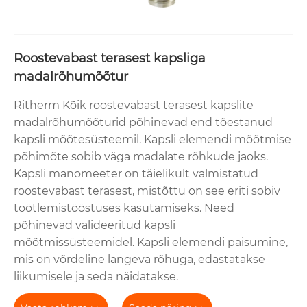
Roostevabast terasest kapsliga
madalrõhumõõtur
Ritherm Kõik roostevabast terasest kapslite
madalrõhumõõturid põhinevad end tõestanud
kapsli mõõtesüsteemil. Kapsli elemendi mõõtmise
põhimõte sobib väga madalate rõhkude jaoks.
Kapsli manomeeter on täielikult valmistatud
roostevabast terasest, mistõttu on see eriti sobiv
töötlemistööstuses kasutamiseks. Need
põhinevad valideeritud kapsli
mõõtmissüsteemidel. Kapsli elemendi paisumine,
mis on võrdeline langeva rõhuga, edastatakse
liikumisele ja seda näidatakse.