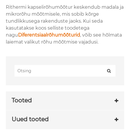
Rithermi kapselirõhumõõtur keskendub madala ja
mikrorõhu mõõtmisele, mis sobib kõrge
tundlikkusega rakenduste jaoks. Kui seda
kasutatakse koos selliste toodetega
nagu
Diferentsiaalrõhumõõturid
, võib see hõlmata
laiemat valikut rõhu mõõtmise vajadusi.
Tooted
Uued tooted