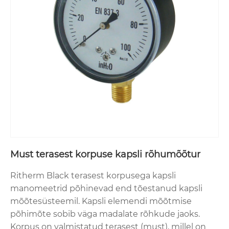
Must terasest korpuse kapsli rõhumõõtur
Ritherm Black terasest korpusega kapsli
manomeetrid põhinevad end tõestanud kapsli
mõõtesüsteemil. Kapsli elemendi mõõtmise
põhimõte sobib väga madalate rõhkude jaoks.
Korpus on valmistatud terasest (must), millel on