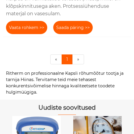
klõpskinnitusega aken. Protsessiühenduse
materjal on vasesulam.
Vaata rohkem >>
Saada päring >>
«
1
»
Ritherm on professionaalne Kapsli rõhumõõtur tootja ja
tarnija Hiinas. Tervitame teid meie tehasest
konkurentsivõimelise hinnaga kvaliteetsete toodete
hulgimüügiga.
Uudiste soovitused