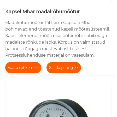
Kapsel Mbar madalrõhumõõtur
Madalrõhumõõtur Ritherm Capsule Mbar
põhinevad end tõestanud kapsli mõõtesüsteemil.
Kapsli elemendi mõõtmise põhimõte sobib väga
madalate rõhkude jaoks. Korpus on valmistatud
bajonettrõngaga roostevabast terasest.
Protsessiühenduse materjal on vasesulam.
Vaata rohkem >>
Saada päring >>