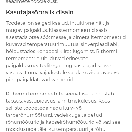
seadmete tööolekust.
Kasutajasõbralik disain
Toodetel on selged kaalud, intuitiivne näit ja
mugav paigaldus. Klaastermomeetrid saab
sisestada otse söötmesse ja bimetalltermomeetrid
kuvavad temperatuurimuutusi sihverplaadi abil,
hõlbustades kohapeal kiiret lugemist. Rithermi
termomeetrid ühilduvad erinevate
paigaldusmeetoditega ning kasutajad saavad
vastavalt oma vajadustele valida süvistatavad või
pindpaigaldatavad variandid.
Rithermi termomeetrite seeriat iseloomustab
täpsus, vastupidavus ja mitmekülgsus. Koos
selliste toodetega nagu kuiv- või
tarberõhumõõturid, vedelikuga täidetud
rõhumõõturid ja kapselrõhumõõturid võivad see
moodustada täieliku temperatuuri ja rõhu