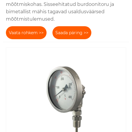
mõõtmiskohas. Sisseehitatud burdoonitoru ja
bimetallist mähis tagavad usaldusväärsed
mõõtmistulemused.
Vaata rohkem >>
Saada päring >>