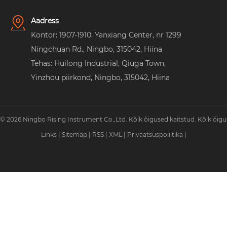
Aadress
Kontor: 1907-1910, Yanxiang Center, nr 1299
Ningchuan Rd., Ningbo, 315042, Hiina
Tehas: Huilong Industrial, Qiuga Town,
Yinzhou piirkond, Ningbo, 315042, Hiina
© 2026 Ningbo Rising Instrument Co.,Ltd. Kõik õigused kaitstud. Kõik õigu
Links
|
Sitemap
|
RSS
|
XML
|
Privaatsuspoliitika
|