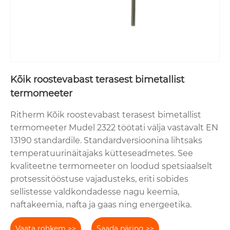
Kõik roostevabast terasest bimetallist
termomeeter
Ritherm Kõik roostevabast terasest bimetallist
termomeeter Mudel 2322 töötati välja vastavalt EN
13190 standardile. Standardversioonina lihtsaks
temperatuurinäitajaks kütteseadmetes. See
kvaliteetne termomeeter on loodud spetsiaalselt
protsessitööstuse vajadusteks, eriti sobides
sellistesse valdkondadesse nagu keemia,
naftakeemia, nafta ja gaas ning energeetika.
Vaata rohkem >>
Saada päring >>