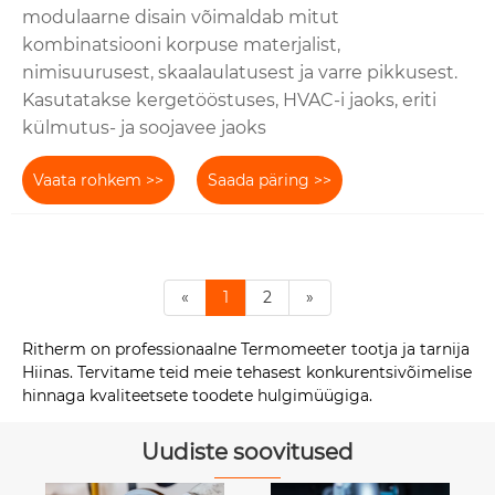
modulaarne disain võimaldab mitut
kombinatsiooni korpuse materjalist,
nimisuurusest, skaalaulatusest ja varre pikkusest.
Kasutatakse kergetööstuses, HVAC-i jaoks, eriti
külmutus- ja soojavee jaoks
Vaata rohkem >>
Saada päring >>
«
1
2
»
Ritherm on professionaalne Termomeeter tootja ja tarnija
Hiinas. Tervitame teid meie tehasest konkurentsivõimelise
hinnaga kvaliteetsete toodete hulgimüügiga.
Uudiste soovitused