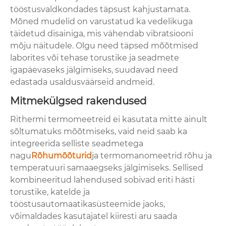
tööstusvaldkondades täpsust kahjustamata.
Mõned mudelid on varustatud ka vedelikuga
täidetud disainiga, mis vähendab vibratsiooni
mõju näitudele. Olgu need täpsed mõõtmised
laborites või tehase torustike ja seadmete
igapäevaseks jälgimiseks, suudavad need
edastada usaldusväärseid andmeid.
Mitmekülgsed rakendused
Rithermi termomeetreid ei kasutata mitte ainult
sõltumatuks mõõtmiseks, vaid neid saab ka
integreerida selliste seadmetega
nagu
Rõhumõõturid
ja termomanomeetrid rõhu ja
temperatuuri samaaegseks jälgimiseks. Sellised
kombineeritud lahendused sobivad eriti hästi
torustike, katelde ja
tööstusautomaatikasüsteemide jaoks,
võimaldades kasutajatel kiiresti aru saada