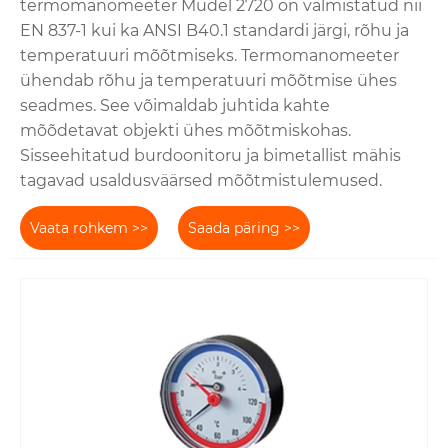
termomanomeeter Mudel 2720 on valmistatud nii
EN 837-1 kui ka ANSI B40.1 standardi järgi, rõhu ja
temperatuuri mõõtmiseks. Termomanomeeter
ühendab rõhu ja temperatuuri mõõtmise ühes
seadmes. See võimaldab juhtida kahte
mõõdetavat objekti ühes mõõtmiskohas.
Sisseehitatud burdoonitoru ja bimetallist mähis
tagavad usaldusväärsed mõõtmistulemused.
Vaata rohkem >>
Saada päring >>