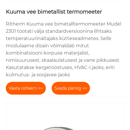
Kuuma vee bimetallist termomeeter
Ritherm Kuuma vee bimetalltermomeeter Mudel
2301 töötati välja standardversioonina lihtsaks
temperatuurinäitajaks kütteseadmetes. Selle
modulaarne disain võimaldab mitut
kombinatsiooni korpuse materjalist,
nimisuurusest, skaalaulatusest ja varre pikkusest.
Kasutatakse kergetööstuses, HVAC-i jaoks, eriti
külmutus- ja soojavee jaoks
Vaata rohkem >>
Saada päring >>