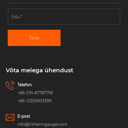
Esita
Võta meiega ühendust
Telefon
+86-574-87787718
+86-13355903399
E-post
info@rithermgauge.com