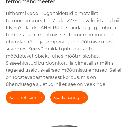
termomanomeeter
Rithermi vedelikuga täidetud bimetallist
termomanomeeter Mudel 2726 on valmistatud nii
EN 837-1 kui ka ANSI B40.1 standardi järgi, rõhu ja
temperatuuri mõõtmiseks. Termomanomeeter
ühendab rõhu ja temperatuuri mõõtmise ühes
seadmes. See võimaldab juhtida kahte
mõõdetavat objekti ühes mõõtmiskohas.
Sisseehitatud burdoonitoru ja bimetallist mähis
tagavad usaldusväärsed mõõtmistulemused. Sellel
on roostevabast terasest korpus, mis on
ühendusega suletud, nii et see on veekindel.
Vaata rohkem >>
Saada päring >>