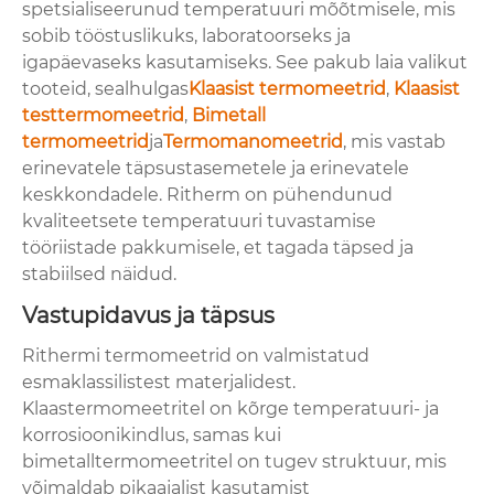
spetsialiseerunud temperatuuri mõõtmisele, mis
sobib tööstuslikuks, laboratoorseks ja
igapäevaseks kasutamiseks. See pakub laia valikut
tooteid, sealhulgas
Klaasist termomeetrid
,
Klaasist
testtermomeetrid
,
Bimetall
termomeetrid
ja
Termomanomeetrid
, mis vastab
erinevatele täpsustasemetele ja erinevatele
keskkondadele. Ritherm on pühendunud
kvaliteetsete temperatuuri tuvastamise
tööriistade pakkumisele, et tagada täpsed ja
stabiilsed näidud.
Vastupidavus ja täpsus
Rithermi termomeetrid on valmistatud
esmaklassilistest materjalidest.
Klaastermomeetritel on kõrge temperatuuri- ja
korrosioonikindlus, samas kui
bimetalltermomeetritel on tugev struktuur, mis
võimaldab pikaajalist kasutamist