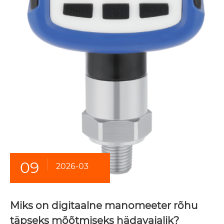
09
2026-03
Miks on digitaalne manomeeter rõhu
täpseks mõõtmiseks hädavajalik?