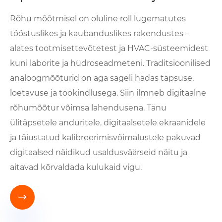
Rõhu mõõtmisel on oluline roll lugematutes
tööstuslikes ja kaubanduslikes rakendustes –
alates tootmisettevõtetest ja HVAC-süsteemidest
kuni laborite ja hüdroseadmeteni. Traditsioonilised
analoogmõõturid on aga sageli hädas täpsuse,
loetavuse ja töökindlusega. Siin ilmneb digitaalne
rõhumõõtur võimsa lahendusena. Tänu
ülitäpsetele anduritele, digitaalsetele ekraanidele
ja täiustatud kalibreerimisvõimalustele pakuvad
digitaalsed näidikud usaldusväärseid näitu ja
aitavad kõrvaldada kulukaid vigu.
