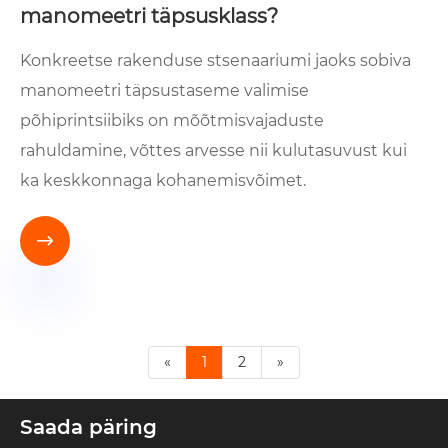
manomeetri täpsusklass?
Konkreetse rakenduse stsenaariumi jaoks sobiva
manomeetri täpsustaseme valimise
põhiprintsiibiks on mõõtmisvajaduste
rahuldamine, võttes arvesse nii kulutasuvust kui
ka keskkonnaga kohanemisvõimet.

«
1
2
»
Saada päring