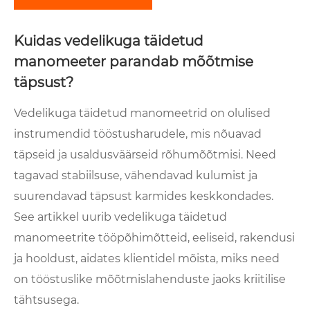
Kuidas vedelikuga täidetud
manomeeter parandab mõõtmise
täpsust?
Vedelikuga täidetud manomeetrid on olulised
instrumendid tööstusharudele, mis nõuavad
täpseid ja usaldusväärseid rõhumõõtmisi. Need
tagavad stabiilsuse, vähendavad kulumist ja
suurendavad täpsust karmides keskkondades.
See artikkel uurib vedelikuga täidetud
manomeetrite tööpõhimõtteid, eeliseid, rakendusi
ja hooldust, aidates klientidel mõista, miks need
on tööstuslike mõõtmislahenduste jaoks kriitilise
tähtsusega.