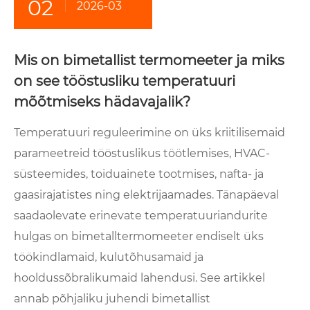
02
2026-03
Mis on bimetallist termomeeter ja miks
on see tööstusliku temperatuuri
mõõtmiseks hädavajalik?
Temperatuuri reguleerimine on üks kriitilisemaid
parameetreid tööstuslikus töötlemises, HVAC-
süsteemides, toiduainete tootmises, nafta- ja
gaasirajatistes ning elektrijaamades. Tänapäeval
saadaolevate erinevate temperatuuriandurite
hulgas on bimetalltermomeeter endiselt üks
töökindlamaid, kulutõhusamaid ja
hooldussõbralikumaid lahendusi. See artikkel
annab põhjaliku juhendi bimetallist