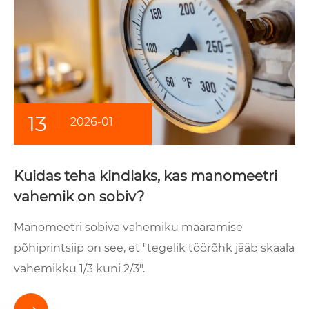
13
2026-01
Kuidas teha kindlaks, kas manomeetri
vahemik on sobiv?
Manomeetri sobiva vahemiku määramise
põhiprintsiip on see, et "tegelik töörõhk jääb skaala
vahemikku 1/3 kuni 2/3".