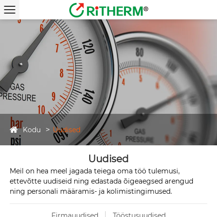
Kodu
Uudised
Uudised
Meil on hea meel jagada teiega oma töö tulemusi,
ettevõtte uudiseid ning edastada õigeaegsed arengud
ning personali määramis- ja kolimistingimused.
Firmauudised
Tööstusuudised