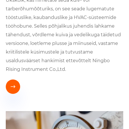
Ükskõik, kas nimetate seda kuiv- või
tarberõhumõõturiks, on see seade lugematute
tööstuslike, kaubanduslike ja HVAC-süsteemide
tööhobune. Selles põhjalikus juhendis lahkame
tähendust, võrdleme kuiva ja vedelikuga täidetud
versioone, loetleme plusse ja miinuseid, vastame
kriitilistele küsimustele ja tutvustame
usaldusväärset hankimist ettevõttelt Ningbo
Rising Instrument Co.,Ltd.
