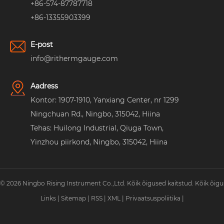
+86-574-87787718
+86-13355903399
E-post
info@rithermgauge.com
Aadress
Kontor: 1907-1910, Yanxiang Center, nr 1299
Ningchuan Rd., Ningbo, 315042, Hiina
Tehas: Huilong Industrial, Qiuga Town,
Yinzhou piirkond, Ningbo, 315042, Hiina
© 2026 Ningbo Rising Instrument Co.,Ltd. Kõik õigused kaitstud. Kõik õigu
Links
|
Sitemap
|
RSS
|
XML
|
Privaatsuspoliitika
|