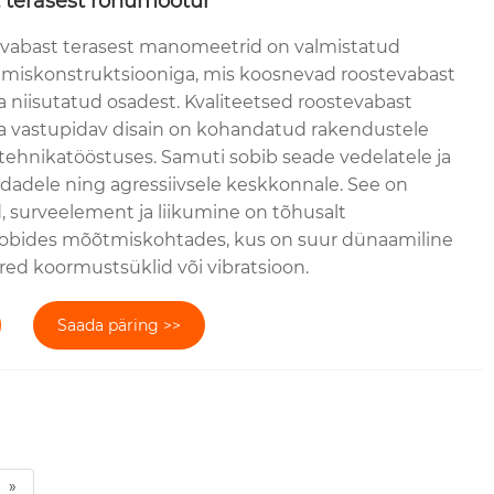
t terasest rõhumõõtur
evabast terasest manomeetrid on valmistatud
kumiskonstruktsiooniga, mis koosnevad roostevabast
a niisutatud osadest. Kvaliteetsed roostevabast
 ja vastupidav disain on kohandatud rakendustele
itehnikatööstuses. Samuti sobib seade vedelatele ja
ndadele ning agressiivsele keskkonnale. See on
, surveelement ja liikumine on tõhusalt
sobides mõõtmiskohtades, kus on suur dünaamiline
red koormustsüklid või vibratsioon.
Saada päring >>
»