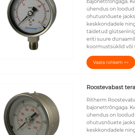
bajonettrõngaga. Kv
ühendus on loodud 
ohutusnõuete jaoks. 
keskkondadele ning
täidetud glütseriin
eriti suure dünaami
koormustsüklid või 
Vaata rohkem >>
Roostevabast tera
Ritherm Roostevaba
bajonettrõngaga. Kv
ühendus on loodud 
ohutusnõuete jaoks. 
keskkondadele ning