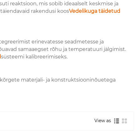
uti reaktsioon, mis sobib ideaalselt keskmise ja
täiendavaid rakendusi koos
Vedelikuga täidetud
ntegreerimist erinevatesse seadmetesse ja
õuavad samaaegset rõhu ja temperatuuri jälgimist.
d
süsteemi kalibreerimiseks.
kõrgete materjali- ja konstruktsiooninõuetega
View as