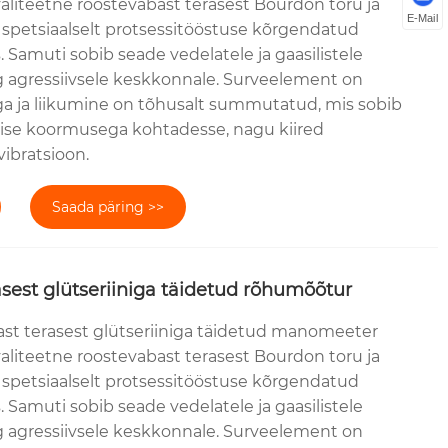
aliteetne roostevabast terasest Bourdon toru ja
E-Mail
spetsiaalselt protsessitööstuse kõrgendatud
Samuti sobib seade vedelatele ja gaasilistele
 agressiivsele keskkonnale. Surveelement on
iga ja liikumine on tõhusalt summutatud, mis sobib
lise koormusega kohtadesse, nagu kiired
vibratsioon.
Saada päring >>
sest glütseriiniga täidetud rõhumõõtur
st terasest glütseriiniga täidetud manomeeter
aliteetne roostevabast terasest Bourdon toru ja
spetsiaalselt protsessitööstuse kõrgendatud
Samuti sobib seade vedelatele ja gaasilistele
 agressiivsele keskkonnale. Surveelement on