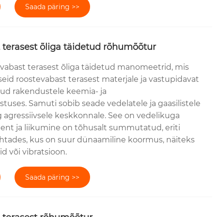
Saada päring >>
 terasest õliga täidetud rõhumõõtur
vabast terasest õliga täidetud manomeetrid, mis
eid roostevabast terasest materjale ja vastupidavat
tud rakendustele keemia- ja
tuses. Samuti sobib seade vedelatele ja gaasilistele
agressiivsele keskkonnale. See on vedelikuga
ent ja liikumine on tõhusalt summutatud, eriti
tades, kus on suur dünaamiline koormus, näiteks
d või vibratsioon.
Saada päring >>