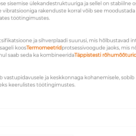
sisemise ülekandestruktuuriga ja sellel on stabiilne os
vibratsiooniga rakenduste korral võib see moodustada 
vates töötingimustes.
fikatsioone ja sihverplaadi suurusi, mis hõlbustavad i
sageli koos
Termomeetrid
protsessivoogude jaoks, mis n
l saab seda ka kombineerida
Täppistesti rõhumõõturi
b vastupidavusele ja keskkonnaga kohanemisele, sobib 
eks keerulistes töötingimustes.