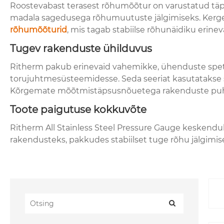
Roostevabast terasest rõhumõõtur on varustatud täpse 
madala sagedusega rõhumuutuste jälgimiseks. Kerge 
rõhumõõturid
, mis tagab stabiilse rõhunäidiku erine
Tugev rakenduste ühilduvus
Ritherm pakub erinevaid vahemikke, ühenduste spetsi
torujuhtmesüsteemidesse. Seda seeriat kasutatakse 
Kõrgemate mõõtmistäpsusnõuetega rakenduste puhu
Toote paigutuse kokkuvõte
Ritherm All Stainless Steel Pressure Gauge keskendu
rakendusteks, pakkudes stabiilset tuge rõhu jälgimis