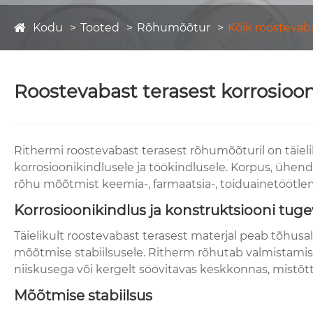
Kodu
Tooted
Rõhumõõtur
Kõik roostevab
Roostevabast terasest korrosioo
Rithermi roostevabast terasest rõhumõõturil on täie
korrosioonikindlusele ja töökindlusele. Korpus, ühe
rõhu mõõtmist keemia-, farmaatsia-, toiduainetöötl
Korrosioonikindlus ja konstruktsiooni tug
Täielikult roostevabast terasest materjal peab tõhus
mõõtmise stabiilsusele. Ritherm rõhutab valmistamise
niiskusega või kergelt söövitavas keskkonnas, mistõt
Mõõtmise stabiilsus