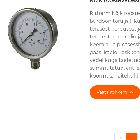
Kõik roostevabas
Ritherm Kõik roost
burdoonitoru ja lii
terasest korpusest j
terasest materjalid
keemia- ja protsess
gaasilistele keskko
vedelikuga täidetud
summutatud, eriti 
koormus, näiteks kii
Vaata rohkem >>
«
1