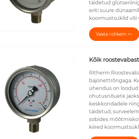
täidetud glütseriin
eriti suure dünaami
koormustsüklid või 
Vaata rohkem >>
Kõik roostevabast
Ritherm Roostevaba
bajonettrõngaga. Kv
ühendus on loodud 
ohutusnõuete jaoks. 
keskkondadele ning 
täidetud, surveelem
sobides mõõtmiskoh
kiired koormustsükli