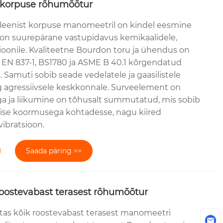
 korpuse rõhumõõtur
leenist korpuse manomeetril on kindel eesmine
l on suurepärane vastupidavus kemikaalidele,
sioonile. Kvaliteetne Bourdon toru ja ühendus on
t EN 837-1, BS1780 ja ASME B 40.1 kõrgendatud
Samuti sobib seade vedelatele ja gaasilistele
 agressiivsele keskkonnale. Surveelement on
iga ja liikumine on tõhusalt summutatud, mis sobib
lise koormusega kohtadesse, nagu kiired
vibratsioon.
Saada päring >>
roostevabast terasest rõhumõõtur
tas kõik roostevabast terasest manomeetri