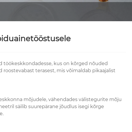
oiduainetööstusele
odud töökeskkondadesse, kus on kõrged nõuded
roostevabast terasest, mis võimaldab pikaajalist
uskeskkonna mõjudele, vähendades välistegurite mõju
etril säilib suurepärane jõudlus isegi kõrge
e.