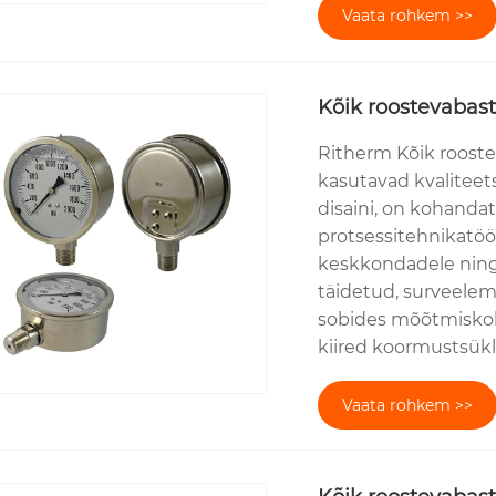
Vaata rohkem >>
Kõik roostevabast
Ritherm Kõik rooste
kasutavad kvaliteets
disaini, on kohanda
protsessitehnikatöös
keskkondadele ning 
täidetud, surveelem
sobides mõõtmiskoh
kiired koormustsükli
Vaata rohkem >>