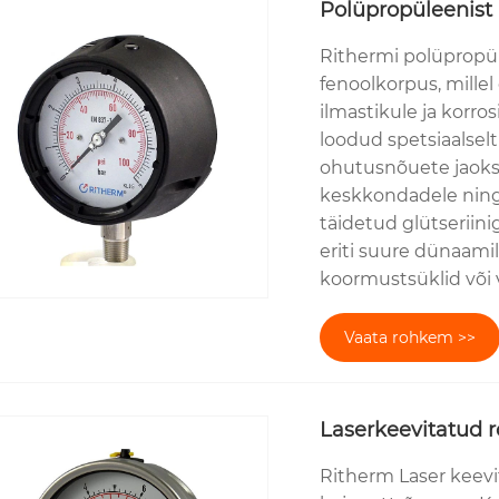
Polüpropüleenist
Rithermi polüpropü
fenoolkorpus, mille
ilmastikule ja korro
loodud spetsiaalsel
ohutusnõuete jaoks. 
keskkondadele ning
täidetud glütseriin
eriti suure dünaami
koormustsüklid või 
Vaata rohkem >>
Laserkeevitatud 
Ritherm Laser keevi