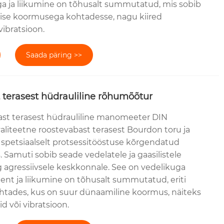
iga ja liikumine on tõhusalt summutatud, mis sobib
lise koormusega kohtadesse, nagu kiired
vibratsioon.
Saada päring >>
 terasest hüdrauliline rõhumõõtur
st terasest hüdrauliline manomeeter DIN
aliteetne roostevabast terasest Bourdon toru ja
spetsiaalselt protsessitööstuse kõrgendatud
Samuti sobib seade vedelatele ja gaasilistele
agressiivsele keskkonnale. See on vedelikuga
ent ja liikumine on tõhusalt summutatud, eriti
tades, kus on suur dünaamiline koormus, näiteks
d või vibratsioon.