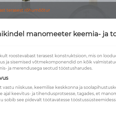
ast terasest rõhumõõtur
nikindel manomeeter keemia- ja t
likult roostevabast terasest konstruktsioon, mis on lo
ndus ja sisemised võtmekomponendid on kõik valmistatud 
emis- ja merendusega seotud tööstusharudes.
evus
alt vastu niiskuse, keemilise keskkonna ja soolapihust
 ajal keevitus- ja tihendusprotsesse, tagades, et manome
tu sobib see pidevalt töötavatesse tööstussüsteemidess