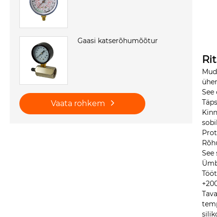
Gaasi katserõhumõõtur
Ri
Mude
ühe
See 
Täps
Vaata rohkem
Kinn
sobi
Prot
Rõhu
See 
Ümbr
Tööt
+200
Tava
temp
sili