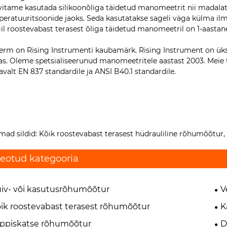
itame kasutada silikoonõliga täidetud manomeetrit nii madalate
eratuuritsoonide jaoks. Seda kasutatakse sageli väga külma i
il roostevabast terasest õliga täidetud manomeetril on 1-aastan
erm on Rising Instrumenti kaubamärk. Rising Instrument on üks 
as. Oleme spetsialiseerunud manomeetritele aastast 2003. Meie 
avalt EN 837 standardile ja ANSI B40.1 standardile.
ad sildid: Kõik roostevabast terasest hüdrauliline rõhumõõtur, t
eotud kategooria
iv- või kasutusrõhumõõtur
V
ik roostevabast terasest rõhumõõtur
K
ppiskatse rõhumõõtur
D