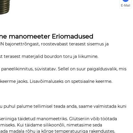
E-Mail
iline manomeeter Eriomadused
IN bajonettrõngast, roostevabast terasest sisemus ja
 terasest materjalid bourdon toru ja liikumine.
 paneelikinnitus, süvistatav. Sellel on suur paigaldusvalik, mis
ne keerme jaoks. Lisavõimaluseks on spetsiaalne keerme.
 puhul palume tellimisel teada anda, saame valmistada kuni
tseriiniga täidetud manomeetriks. Glütseriin võib töötada
miseks. Kui täidame silikoonõli, nimetasime seda
utada madala rõhu ja kõrge temperatuuriga rakendustes.