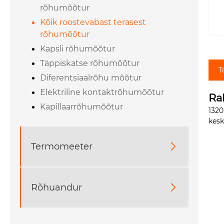
rõhumõõtur
Kõik roostevabast terasest
rõhumõõtur
Kapsli rõhumõõtur
Täppiskatse rõhumõõtur
T
Diferentsiaalrõhu mõõtur
Elektriline kontaktrõhumõõtur
Ra
Kapillaarrõhumõõtur
1320
kesk
Termomeeter

Rõhuandur
