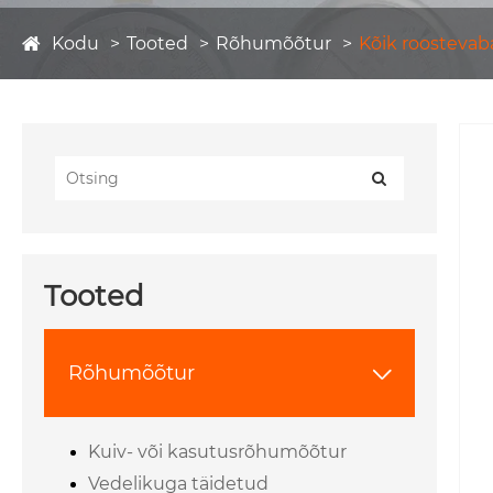
Kodu
Tooted
Rõhumõõtur
Kõik roostevab
Tooted
Rõhumõõtur

Kuiv- või kasutusrõhumõõtur
Vedelikuga täidetud