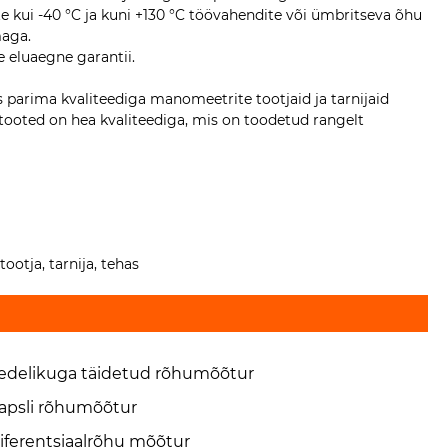
 kui -40 °C ja kuni +130 °C töövahendite või ümbritseva õhu
lmaga.
e eluaegne garantii.
parima kvaliteediga manomeetrite tootjaid ja tarnijaid
tooted on hea kvaliteediga, mis on toodetud rangelt
ootja, tarnija, tehas
edelikuga täidetud rõhumõõtur
apsli rõhumõõtur
iferentsiaalrõhu mõõtur