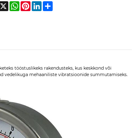
acebook
X
WhatsApp
Pinterest
LinkedIn
Share
eteks tööstuslikeks rakendusteks, kus keskkond või
etud vedelikuga mehaaniliste vibratsioonide summutamiseks.