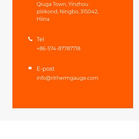
Qiuga Town, Yinzhou
piirkond, Ningbo, 315042,
Hiina
Tel

+86-574-87787718
E-post

info@rithermgauge.com