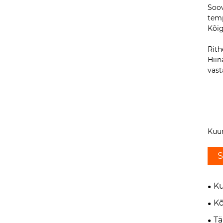
Soov
temp
Kõig
Rith
Hiin
vast
Kuum
S
Ku
Kõ
Tä