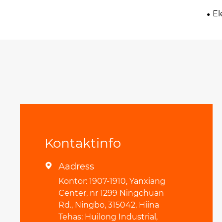
El
Kontaktinfo
Aadress

Kontor: 1907-1910, Yanxiang
Center, nr 1299 Ningchuan
Rd., Ningbo, 315042, Hiina
Tehas: Huilong Industrial,