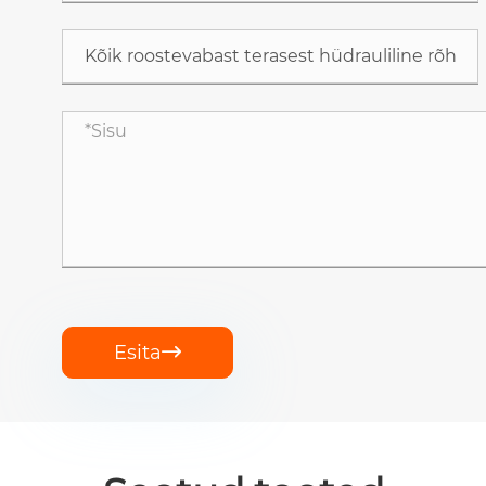
Esita
