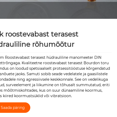
k roostevabast terasest
rauliline rõhumõõtur
rm Roostevabast terasest hüdrauliline manomeeter DIN
ettrõngaga. Kvaliteetne roostevabast terasest Bourdon toru
endus on loodud spetsiaalselt protsessitööstuse kõrgendatud
nõuete jaoks. Samuti sobib seade vedelatele ja gaasilistele
ondadele ning agressiivsele keskkonnale. See on vedelikuga
ud, surveelement ja liikumine on tõhusalt summutatud, eriti
es mõõtmiskohtades, kus on suur dünaamiline koormus,
s kiired koormustsüklid või vibratsioon.
Saada päring