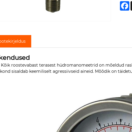
F
ootekirjeldus
kendused
 Kõik roostevabast terasest hüdromanomeetrid on mõeldud rask
kond sisaldab keemiliselt agressiivseid aineid. Mõõdik on täid