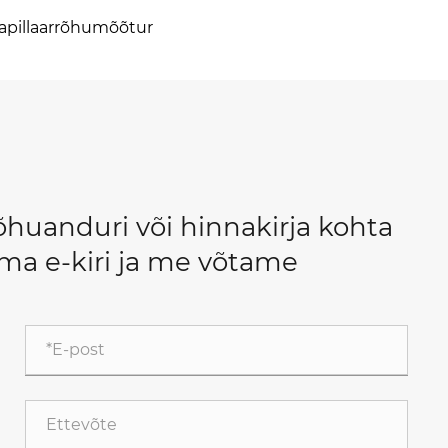
apillaarrõhumõõtur
huanduri või hinnakirja kohta
oma e-kiri ja me võtame