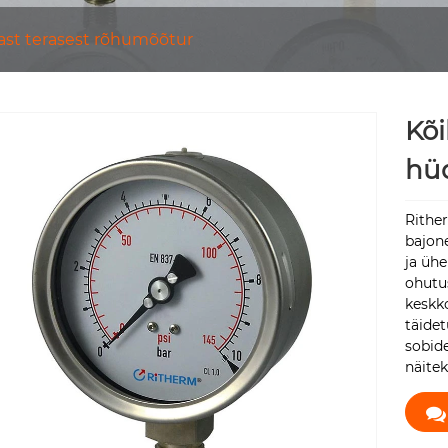
ast terasest rõhumõõtur
Kõi
hüd
Rithe
bajon
ja üh
ohutus
keskk
täidet
sobid
näitek