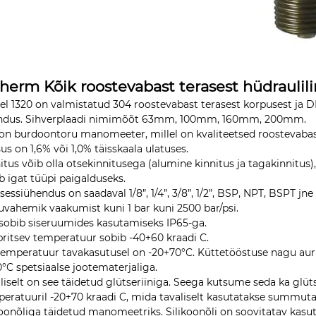
therm Kõik roostevabast terasest hüdraul
l 1320 on valmistatud 304 roostevabast terasest korpusest ja D
ndus. Sihverplaadi nimimõõt 63mm, 100mm, 160mm, 200mm.
on burdoontoru manomeeter, millel on kvaliteetsed roostevabast
us on 1,6% või 1,0% täisskaala ulatuses.
itus võib olla otsekinnitusega (alumine kinnitus ja tagakinnitus),
b igat tüüpi paigalduseks.
sessiühendus on saadaval 1/8”, 1/4”, 3/8”, 1/2”, BSP, NPT, BSPT j
vahemik vaakumist kuni 1 bar kuni 2500 bar/psi.
sobib siseruumides kasutamiseks IP65-ga.
itsev temperatuur sobib -40+60 kraadi C.
emperatuur tavakasutusel on -20+70°C. Küttetööstuse nagu auru
°C spetsiaalse jootematerjaliga.
liselt on see täidetud glütseriiniga. Seega kutsume seda ka glü
eratuuril -20+70 kraadi C, mida tavaliselt kasutatakse summuta
koonõliga täidetud manomeetriks. Silikoonõli on soovitatav kas