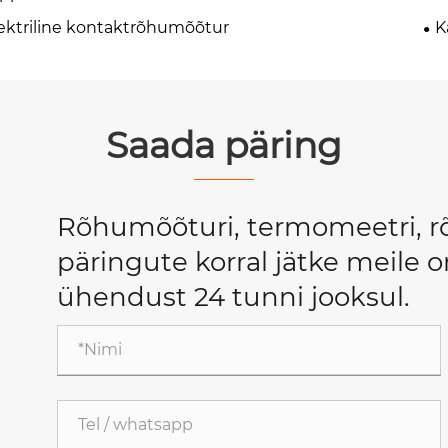
ektriline kontaktrõhumõõtur
K
Saada päring
Rõhumõõturi, termomeetri, rõ
päringute korral jätke meile 
ühendust 24 tunni jooksul.