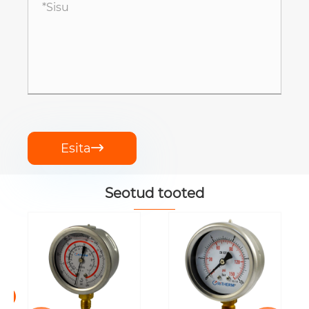
Esita

Seotud tooted
>