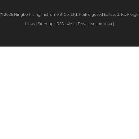
© 2026 Ningbo Rising Instrument Co.,Ltd. Kõik õigused kaitstud. Kõik õigu
Links
|
Sitemap
|
RSS
|
XML
|
Privaatsuspoliitika
|