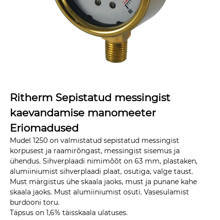
Ritherm Sepistatud messingist
kaevandamise manomeeter
Eriomadused
Mudel 1250 on valmistatud sepistatud messingist
korpusest ja raamirõngast, messingist sisemus ja
ühendus. Sihverplaadi nimimõõt on 63 mm, plastaken,
alumiiniumist sihverplaadi plaat, osutiga, valge taust.
Must märgistus ühe skaala jaoks, must ja punane kahe
skaala jaoks. Must alumiiniumist osuti. Vasesulamist
burdooni toru.
Täpsus on 1,6% täisskaala ulatuses.