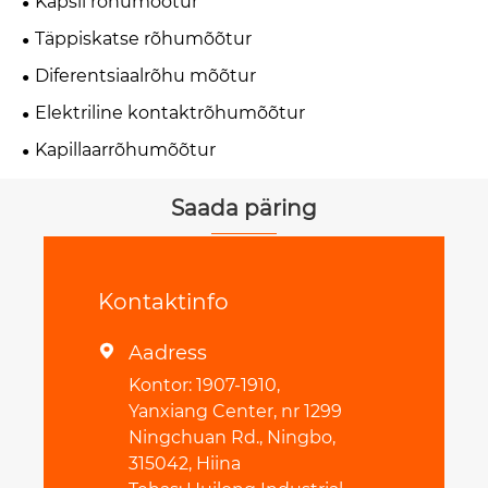
Kapsli rõhumõõtur
Täppiskatse rõhumõõtur
Diferentsiaalrõhu mõõtur
Elektriline kontaktrõhumõõtur
Kapillaarrõhumõõtur
Saada päring
Kontaktinfo
Aadress

Kontor: 1907-1910,
Yanxiang Center, nr 1299
Ningchuan Rd., Ningbo,
315042, Hiina