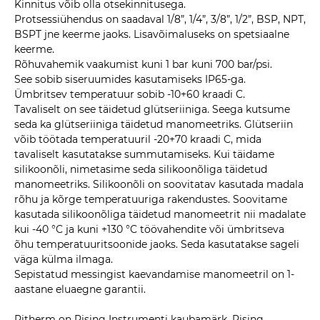
Kinnitus võib olla otsekinnitusega.
Protsessiühendus on saadaval 1/8”, 1/4”, 3/8”, 1/2”, BSP, NPT,
BSPT jne keerme jaoks. Lisavõimaluseks on spetsiaalne
keerme.
Rõhuvahemik vaakumist kuni 1 bar kuni 700 bar/psi.
See sobib siseruumides kasutamiseks IP65-ga.
Ümbritsev temperatuur sobib -10+60 kraadi C.
Tavaliselt on see täidetud glütseriiniga. Seega kutsume
seda ka glütseriiniga täidetud manomeetriks. Glütseriin
võib töötada temperatuuril -20+70 kraadi C, mida
tavaliselt kasutatakse summutamiseks. Kui täidame
silikoonõli, nimetasime seda silikoonõliga täidetud
manomeetriks. Silikoonõli on soovitatav kasutada madala
rõhu ja kõrge temperatuuriga rakendustes. Soovitame
kasutada silikoonõliga täidetud manomeetrit nii madalate
kui -40 °C ja kuni +130 °C töövahendite või ümbritseva
õhu temperatuuritsoonide jaoks. Seda kasutatakse sageli
väga külma ilmaga.
Sepistatud messingist kaevandamise manomeetril on 1-
aastane eluaegne garantii.
Ritherm on Rising Instrumenti kaubamärk. Rising