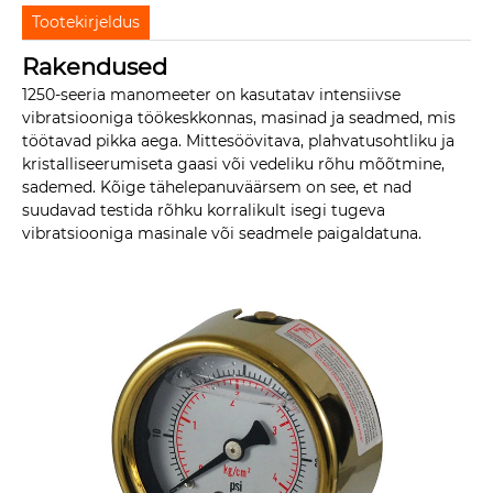
Tootekirjeldus
Rakendused
1250-seeria manomeeter on kasutatav intensiivse
vibratsiooniga töökeskkonnas, masinad ja seadmed, mis
töötavad pikka aega. Mittesöövitava, plahvatusohtliku ja
kristalliseerumiseta gaasi või vedeliku rõhu mõõtmine,
sademed. Kõige tähelepanuväärsem on see, et nad
suudavad testida rõhku korralikult isegi tugeva
vibratsiooniga masinale või seadmele paigaldatuna.