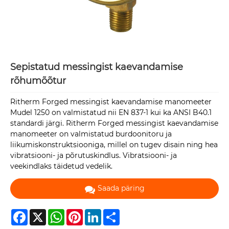
Sepistatud messingist kaevandamise
rõhumõõtur
Ritherm Forged messingist kaevandamise manomeeter
Mudel 1250 on valmistatud nii EN 837-1 kui ka ANSI B40.1
standardi järgi. Ritherm Forged messingist kaevandamise
manomeeter on valmistatud burdoonitoru ja
liikumiskonstruktsiooniga, millel on tugev disain ning hea
vibratsiooni- ja põrutuskindlus. Vibratsiooni- ja
veekindlaks täidetud vedelik.
Saada päring
Facebook
X
WhatsApp
Pinterest
LinkedIn
Share