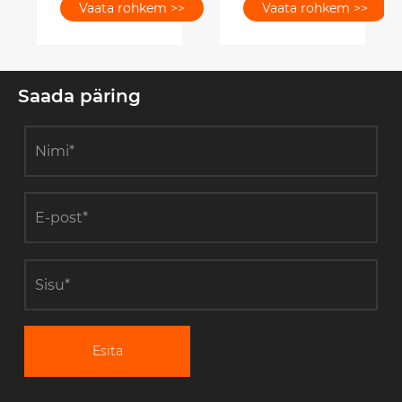
Vaata rohkem >>
Vaata rohkem >>
jaoks sobiv
klassifitseeritakse?
manomeetri
täpsusklass?
Saada päring
Esita