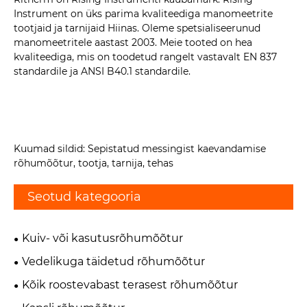
Instrument on üks parima kvaliteediga manomeetrite
tootjaid ja tarnijaid Hiinas. Oleme spetsialiseerunud
manomeetritele aastast 2003. Meie tooted on hea
kvaliteediga, mis on toodetud rangelt vastavalt EN 837
standardile ja ANSI B40.1 standardile.
Kuumad sildid: Sepistatud messingist kaevandamise
rõhumõõtur, tootja, tarnija, tehas
Seotud kategooria
Kuiv- või kasutusrõhumõõtur
Vedelikuga täidetud rõhumõõtur
Kõik roostevabast terasest rõhumõõtur