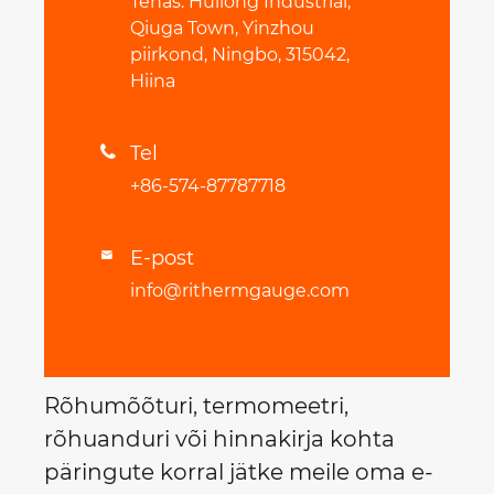
Tehas: Huilong Industrial,
Qiuga Town, Yinzhou
piirkond, Ningbo, 315042,
Hiina
Tel

+86-574-87787718
E-post

info@rithermgauge.com
Rõhumõõturi, termomeetri,
rõhuanduri või hinnakirja kohta
päringute korral jätke meile oma e-