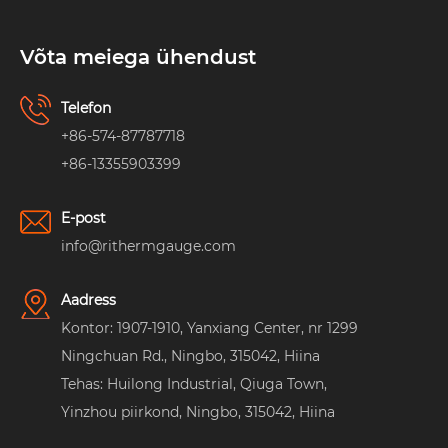
Võta meiega ühendust
Telefon
+86-574-87787718
+86-13355903399
E-post
info@rithermgauge.com
Aadress
Kontor: 1907-1910, Yanxiang Center, nr 1299
Ningchuan Rd., Ningbo, 315042, Hiina
Tehas: Huilong Industrial, Qiuga Town,
Yinzhou piirkond, Ningbo, 315042, Hiina