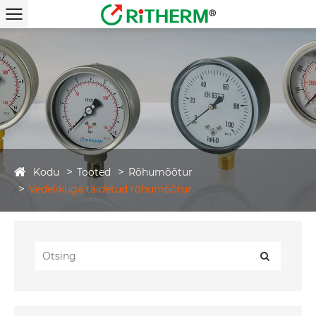
Kodu
Tooted
Rõhumõõtur
Vedelikuga täidetud rõhumõõtur